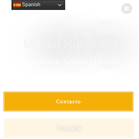
Spanish
Migdal Nutrición
Tu consulta de Nutrición y Dietética
Madrid, Málaga y online
Contacto
Consulta