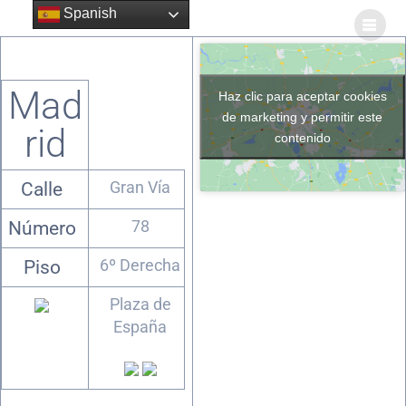
Spanish
Mad
Haz clic para aceptar cookies
de marketing y permitir este
rid
contenido
Gran Vía
Calle
78
Número
6º Derecha
Piso
Plaza de
España