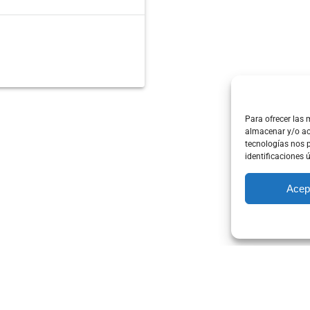
Para ofrecer las 
almacenar y/o acc
tecnologías nos 
identificaciones ú
Acep
644 309 121