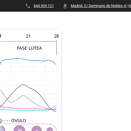
644 309 121
Madrid: C/ Seminario de Nobles 4
|
M
IOS
CONSULTAS
CONTACTO
TARIFAS
UBICAC