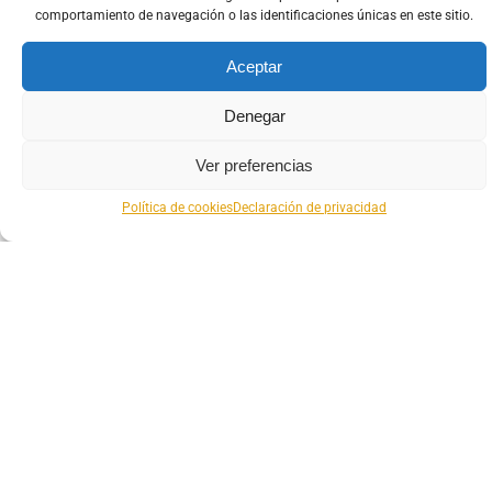
comportamiento de navegación o las identificaciones únicas en este sitio.
Aceptar
Denegar
Ver preferencias
Política de cookies
Declaración de privacidad
644 309 121
info@migdalnutricion.com
Madrid: C/ del Seminario de Nobles nº4
Málaga: Pasillo de Santa Isabel nº15